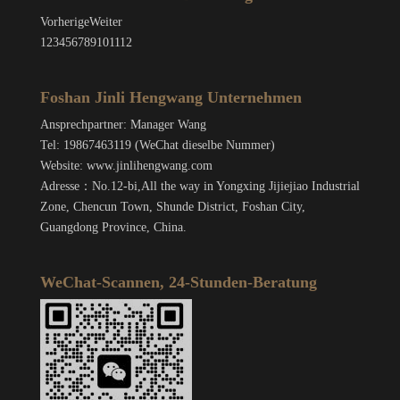
Vorherige
Weiter
1
2
3
4
5
6
7
8
9
10
11
12
Foshan Jinli Hengwang Unternehmen
Ansprechpartner: Manager Wang
Tel: 19867463119 (WeChat dieselbe Nummer)
Website: www.jinlihengwang.com
Adresse：No.12-bi,All the way in Yongxing Jijiejiao Industrial
Zone, Chencun Town, Shunde District, Foshan City,
Guangdong Province, China.
WeChat-Scannen, 24-Stunden-Beratung