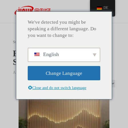
DE
We've detected you might be
speaking a different language. Do
you want to change to:
Startseite
/ Bildschirm aus rostfreiem Stahl
Bildschirm aus rostfreiem
English
Stahl
Alle 8-Ergebnisse anzeigen
Change Language
Close and do not switch language