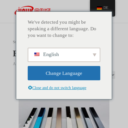
DE
We've detected you might be
speaking a different language. Do
you want to change to:
Startseite
/ Zierleisten aus Edelstahl
Edelstahl-Dekorstreifen
English
Alle 8-Ergebnisse anzeigen
Change Language
Close and do not switch language