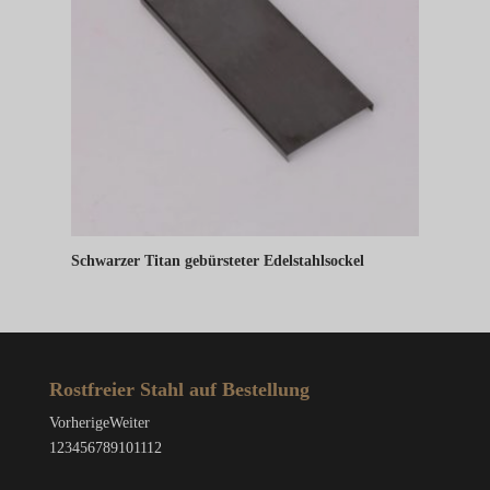
Schwarzer Titan gebürsteter Edelstahlsockel
Rostfreier Stahl auf Bestellung
Vorherige
Weiter
1
2
3
4
5
6
7
8
9
10
11
12