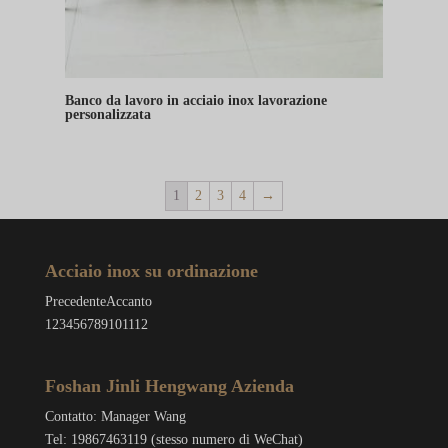
Banco da lavoro in acciaio inox lavorazione
personalizzata
1
2
3
4
→
Acciaio inox su ordinazione
Precedente
Accanto
1
2
3
4
5
6
7
8
9
10
11
12
Foshan Jinli Hengwang Azienda
Contatto: Manager Wang
Tel: 19867463119 (stesso numero di WeChat)