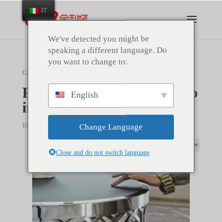
IT
We've detected you might be
speaking a different language. Do
you want to change to:
Casa
/ Acciaio inox personalizzato
Personalizzazione in acciaio
English
inox
Risultati 1-8 di 27
Change Language
Close and do not switch language