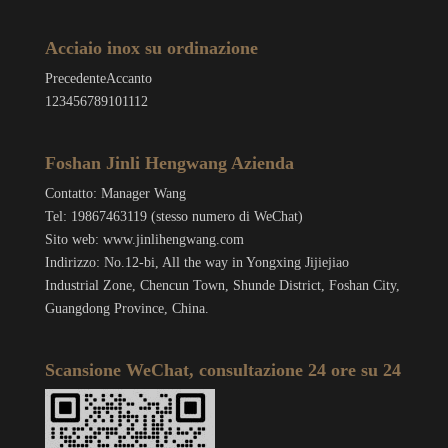
Acciaio inox su ordinazione
Precedente
Accanto
1
2
3
4
5
6
7
8
9
10
11
12
Foshan Jinli Hengwang Azienda
Contatto: Manager Wang
Tel: 19867463119 (stesso numero di WeChat)
Sito web: www.jinlihengwang.com
Indirizzo: No.12-bi, All the way in Yongxing Jijiejiao
Industrial Zone, Chencun Town, Shunde District, Foshan City,
Guangdong Province, China.
Scansione WeChat, consultazione 24 ore su 24