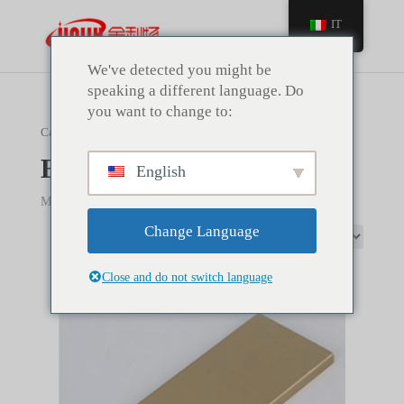
IT
We've detected you might be
speaking a different language. Do
you want to change to:
Casa
/ Battiscopa in acciaio inox
Battiscopa in acciaio inox
English
Mostra tutti i risultati di 8
Change Language
Close and do not switch language