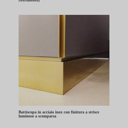
riferimento)
Battiscopa in acciaio inox con finitura a strisce
luminose a scomparsa