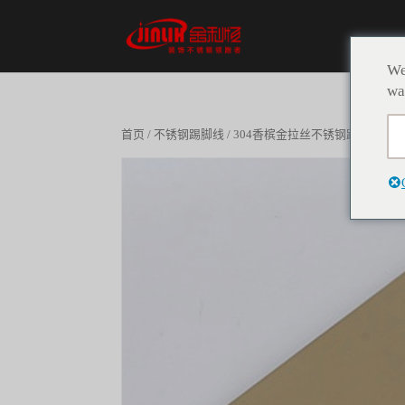
We
wa
首页
/
不锈钢踢脚线
/ 304香槟金拉丝不锈钢踢脚线