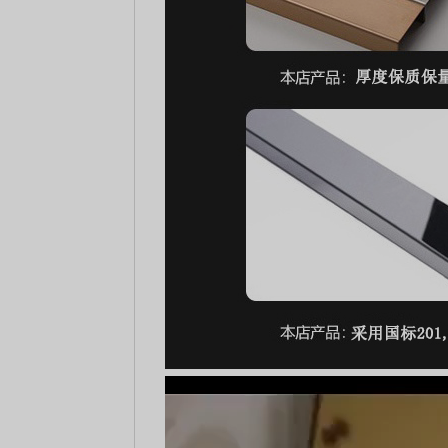
视
频
播