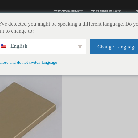
异形不锈钢加工
不锈钢制品加工
've detected you might be speaking a different language. Do y
nt to change to:
English
Change Language
304香槟金拉
Close and do not switch language
分类：
不锈钢踢脚线