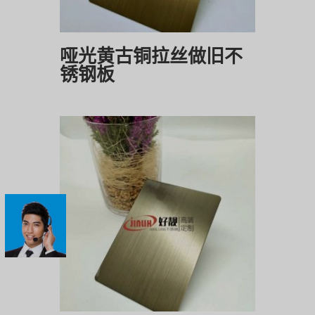
哑光黄古铜拉丝做旧不
锈钢板