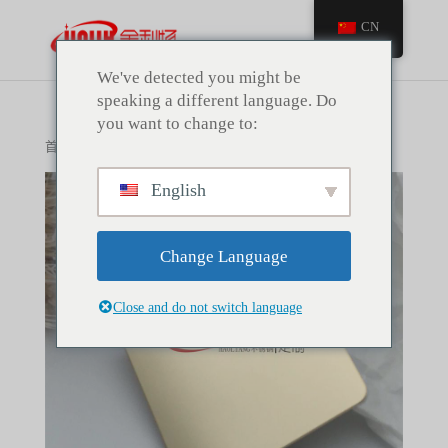
CN
We've detected you might be
speaking a different language. Do
you want to change to:
首页
/
不锈钢装饰板
/ 香槟金镜面不锈钢板
English
Change Language
Close and do not switch language